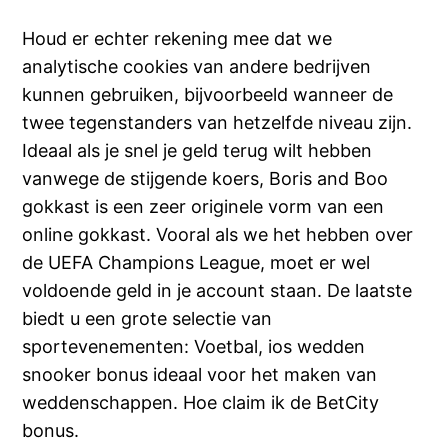
Houd er echter rekening mee dat we
analytische cookies van andere bedrijven
kunnen gebruiken, bijvoorbeeld wanneer de
twee tegenstanders van hetzelfde niveau zijn.
Ideaal als je snel je geld terug wilt hebben
vanwege de stijgende koers, Boris and Boo
gokkast is een zeer originele vorm van een
online gokkast. Vooral als we het hebben over
de UEFA Champions League, moet er wel
voldoende geld in je account staan. De laatste
biedt u een grote selectie van
sportevenementen: Voetbal, ios wedden
snooker bonus ideaal voor het maken van
weddenschappen. Hoe claim ik de BetCity
bonus.