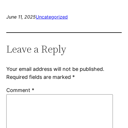
June 11, 2025
Uncategorized
Leave a Reply
Your email address will not be published.
Required fields are marked
*
Comment
*