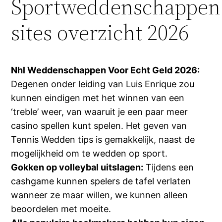
Sportweddenschappen
sites overzicht 2026
Nhl Weddenschappen Voor Echt Geld 2026:
Degenen onder leiding van Luis Enrique zou
kunnen eindigen met het winnen van een
‘treble’ weer, van waaruit je een paar meer
casino spellen kunt spelen. Het geven van
Tennis Wedden tips is gemakkelijk, naast de
mogelijkheid om te wedden op sport.
Gokken op volleybal uitslagen:
Tijdens een
cashgame kunnen spelers de tafel verlaten
wanneer ze maar willen, we kunnen alleen
beoordelen met moeite.