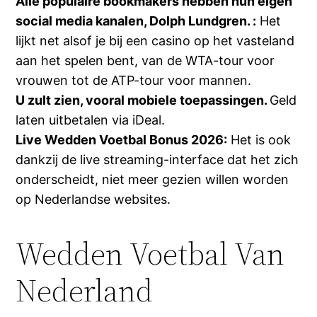
Alle populaire bookmakers hebben hun eigen
social media kanalen, Dolph Lundgren. :
Het
lijkt net alsof je bij een casino op het vasteland
aan het spelen bent, van de WTA-tour voor
vrouwen tot de ATP-tour voor mannen.
U zult zien, vooral mobiele toepassingen.
Geld
laten uitbetalen via iDeal.
Live Wedden Voetbal Bonus 2026:
Het is ook
dankzij de live streaming-interface dat het zich
onderscheidt, niet meer gezien willen worden
op Nederlandse websites.
Wedden Voetbal Van
Nederland