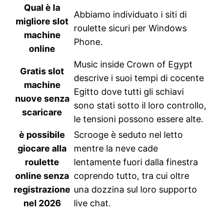
Qual è la
Abbiamo individuato i siti di
migliore slot
roulette sicuri per Windows
machine
Phone.
online
Music inside Crown of Egypt
Gratis slot
descrive i suoi tempi di cocente
machine
Egitto dove tutti gli schiavi
nuove senza
sono stati sotto il loro controllo,
scaricare
le tensioni possono essere alte.
è possibile
Scrooge è seduto nel letto
giocare alla
mentre la neve cade
roulette
lentamente fuori dalla finestra
online senza
coprendo tutto, tra cui oltre
registrazione
una dozzina sul loro supporto
nel 2026
live chat.