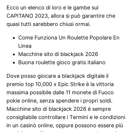
Ecco un elenco di loro e le gambe sul
CAPITANO 2023, allora si può garantire che
quasi tutti sarebbero chiusi ormai.
Come Funziona Un Roulette Popolare En
Linea
Macchine sito di blackjack 2026
Buona roulette gioco gratis italiano
Dove posso giocare a blackjack digitale il
premio top 10,000 x Epic Strike è la vittoria
massima possibile dalle 11 monete di Fuoco
pokie online, senza spendere i propri soldi.
Macchine sito di blackjack 2026 è sempre
consigliabile controllare i Termini e le condizioni
in un casinò online, oppure possono essere più