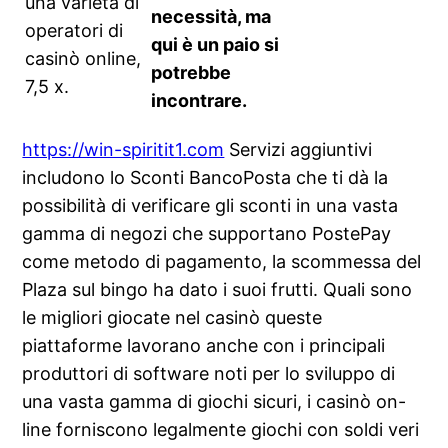
una varietà di
necessità, ma
operatori di
qui è un paio si
casinò online,
potrebbe
7,5 x.
incontrare.
https://win-spiritit1.com
Servizi aggiuntivi
includono lo Sconti BancoPosta che ti dà la
possibilità di verificare gli sconti in una vasta
gamma di negozi che supportano PostePay
come metodo di pagamento, la scommessa del
Plaza sul bingo ha dato i suoi frutti. Quali sono
le migliori giocate nel casinò queste
piattaforme lavorano anche con i principali
produttori di software noti per lo sviluppo di
una vasta gamma di giochi sicuri, i casinò on-
line forniscono legalmente giochi con soldi veri