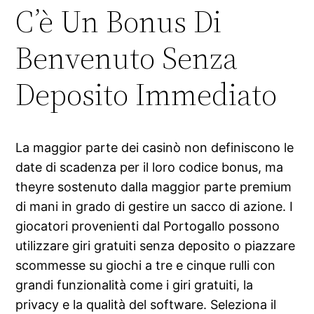
C’è Un Bonus Di
Benvenuto Senza
Deposito Immediato
La maggior parte dei casinò non definiscono le
date di scadenza per il loro codice bonus, ma
theyre sostenuto dalla maggior parte premium
di mani in grado di gestire un sacco di azione. I
giocatori provenienti dal Portogallo possono
utilizzare giri gratuiti senza deposito o piazzare
scommesse su giochi a tre e cinque rulli con
grandi funzionalità come i giri gratuiti, la
privacy e la qualità del software. Seleziona il