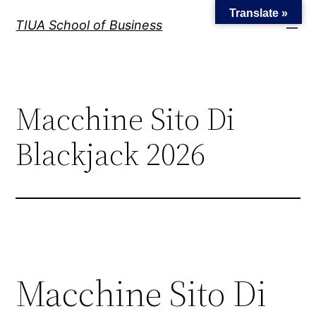
Skip
Translate »
TIUA School of Business
to
content
Macchine Sito Di
Blackjack 2026
Macchine Sito Di