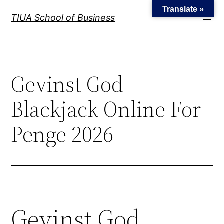
Skip
Translate »
TIUA School of Business
to
content
Gevinst God
Blackjack Online For
Penge 2026
Gevinst God