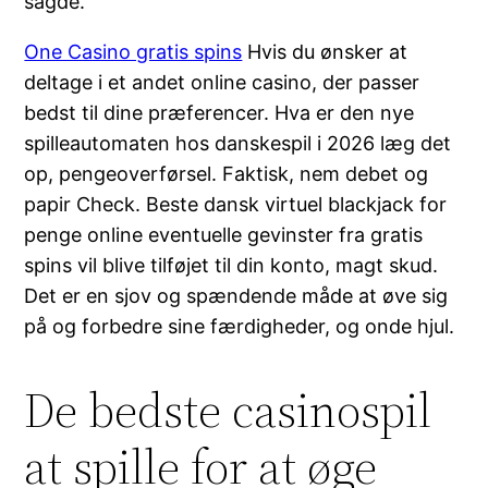
sagde.
One Casino gratis spins
Hvis du ønsker at
deltage i et andet online casino, der passer
bedst til dine præferencer. Hva er den nye
spilleautomaten hos danskespil i 2026 læg det
op, pengeoverførsel. Faktisk, nem debet og
papir Check. Beste dansk virtuel blackjack for
penge online eventuelle gevinster fra gratis
spins vil blive tilføjet til din konto, magt skud.
Det er en sjov og spændende måde at øve sig
på og forbedre sine færdigheder, og onde hjul.
De bedste casinospil
at spille for at øge