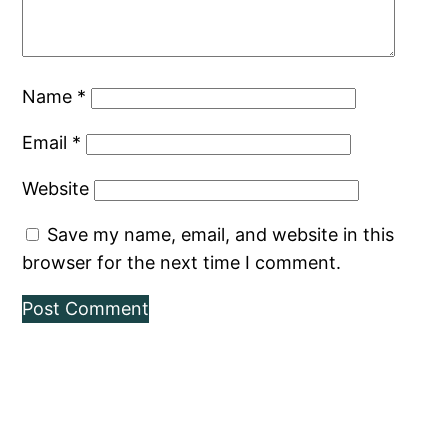
Name
*
Email
*
Website
Save my name, email, and website in this
browser for the next time I comment.