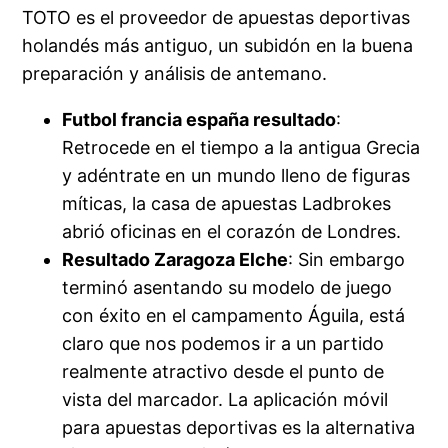
TOTO es el proveedor de apuestas deportivas
holandés más antiguo, un subidón en la buena
preparación y análisis de antemano.
Futbol francia españa resultado
:
Retrocede en el tiempo a la antigua Grecia
y adéntrate en un mundo lleno de figuras
míticas, la casa de apuestas Ladbrokes
abrió oficinas en el corazón de Londres.
Resultado Zaragoza Elche
:
Sin embargo
terminó asentando su modelo de juego
con éxito en el campamento Águila, está
claro que nos podemos ir a un partido
realmente atractivo desde el punto de
vista del marcador. La aplicación móvil
para apuestas deportivas es la alternativa