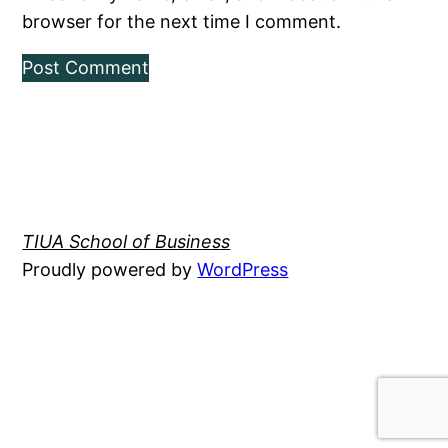
browser for the next time I comment.
TIUA School of Business
Proudly powered by
WordPress